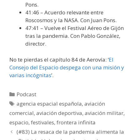
Pons.
41:46 – Acuerdo relevante entre
Roscosmos y la NASA. Con Juan Pons.
47:41 – Vuelve el Festival Aéreo de Gijón
tras la pandemia. Con Pablo González,
director.
No te pierdas el capítulo 84 de Aerovía: ‘
El
Consejo del Espacio despega con una misión y
varias incógnitas
’.
Categorías
Podcast
Etiquetas
agencia espacial española
,
aviación
comercial
,
aviación deportiva
,
aviación militar
,
espacio
,
festivales
,
frontera infinita
(#83) La resaca de la pandemia alimenta la