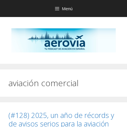
Saltar
Menú
al
contenido
aviación comercial
(#128) 2025, un año de récords y
de avisos serios para la aviación