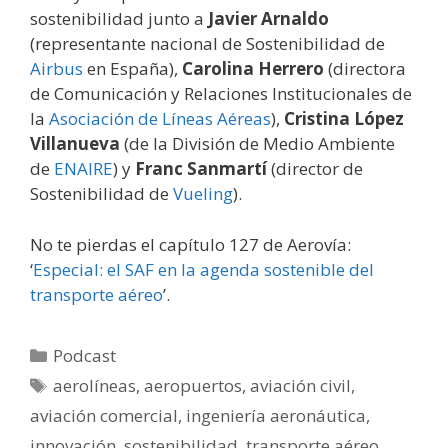
sostenibilidad junto a
Javier Arnaldo
(representante nacional de Sostenibilidad de
Airbus
en España),
Carolina Herrero
(directora
de Comunicación y Relaciones Institucionales de
la
Asociación de Líneas Aéreas
),
Cristina López
Villanueva
(de la División de Medio Ambiente
de
ENAIRE
) y
Franc Sanmartí
(director de
Sostenibilidad de
Vueling
).
No te pierdas el capítulo 127 de Aerovía:
‘
Especial: el SAF en la agenda sostenible del
transporte aéreo
’.
Categorías
Podcast
Etiquetas
aerolíneas
,
aeropuertos
,
aviación civil
,
aviación comercial
,
ingeniería aeronáutica
,
innovación
,
sostenibilidad
,
transporte aéreo