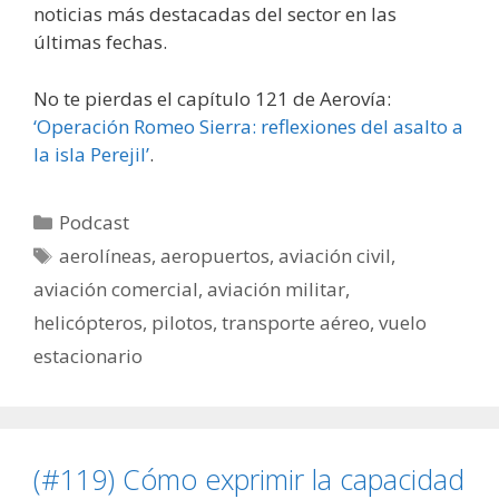
noticias más destacadas del sector en las
últimas fechas.
No te pierdas el capítulo 121 de Aerovía:
‘Operación Romeo Sierra: reflexiones del asalto a
la isla Perejil’
.
Categorías
Podcast
Etiquetas
aerolíneas
,
aeropuertos
,
aviación civil
,
aviación comercial
,
aviación militar
,
helicópteros
,
pilotos
,
transporte aéreo
,
vuelo
estacionario
(#119) Cómo exprimir la capacidad