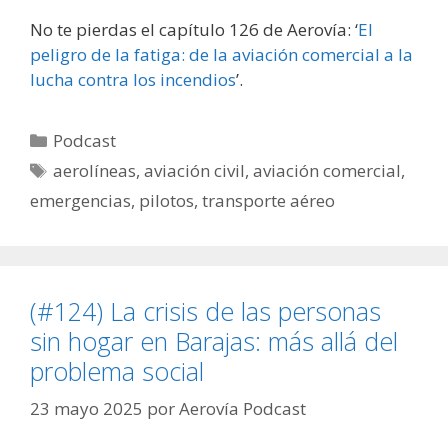
No te pierdas el capítulo 126 de Aerovía: ‘
El
peligro de la fatiga: de la aviación comercial a la
lucha contra los incendios
’.
Categorías
Podcast
Etiquetas
aerolíneas
,
aviación civil
,
aviación comercial
,
emergencias
,
pilotos
,
transporte aéreo
(#124) La crisis de las personas
sin hogar en Barajas: más allá del
problema social
23 mayo 2025
por
Aerovía Podcast