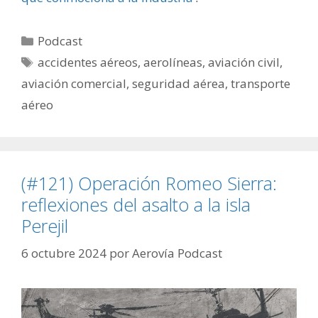
Categorías
Podcast
Etiquetas
accidentes aéreos
,
aerolíneas
,
aviación civil
,
aviación comercial
,
seguridad aérea
,
transporte
aéreo
(#121) Operación Romeo Sierra:
reflexiones del asalto a la isla
Perejil
6 octubre 2024
por
Aerovía Podcast