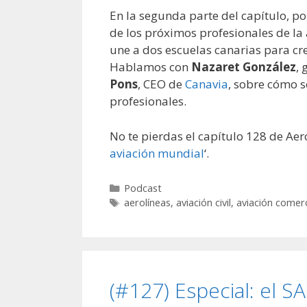
En la segunda parte del capítulo, po
de los próximos profesionales de l
une a dos escuelas canarias para cre
Hablamos con
Nazaret González
, 
Pons
, CEO de
Canavia
, sobre cómo s
profesionales.
No te pierdas el capítulo 128 de Aero
aviación mundial
‘.
Categorías
Podcast
Etiquetas
aerolíneas
,
aviación civil
,
aviación comerc
(#127) Especial: el S