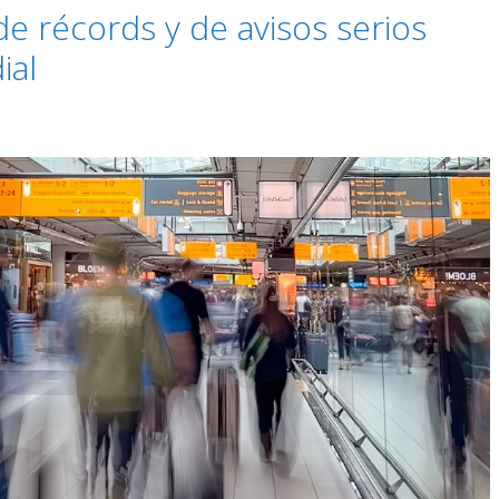
e récords y de avisos serios
ial