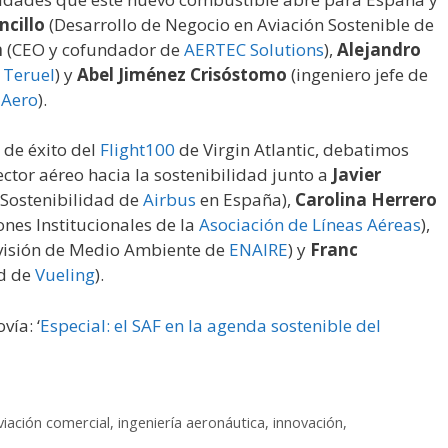
cillo
(Desarrollo de Negocio en Aviación Sostenible de
n
(CEO y cofundador de
AERTEC Solutions
),
Alejandro
 Teruel
) y
Abel Jiménez Crisóstomo
(ingeniero jefe de
 Aero
).
 de éxito del
Flight100
de Virgin Atlantic, debatimos
ctor aéreo hacia la sostenibilidad junto a
Javier
 Sostenibilidad de
Airbus
en España),
Carolina Herrero
nes Institucionales de la
Asociación de Líneas Aéreas
),
ivisión de Medio Ambiente de
ENAIRE
) y
Franc
ad de
Vueling
).
vía: ‘
Especial: el SAF en la agenda sostenible del
viación comercial
,
ingeniería aeronáutica
,
innovación
,