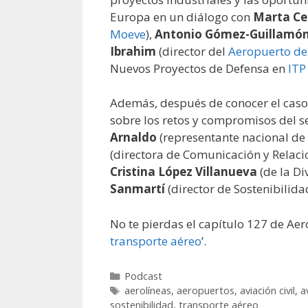
Europa en un diálogo con
Marta Cen
Moeve
),
Antonio Gómez-Guillamó
Ibrahim
(director del
Aeropuerto de
Nuevos Proyectos de Defensa en
ITP
Además, después de conocer el caso
sobre los retos y compromisos del se
Arnaldo
(representante nacional de
(directora de Comunicación y Relacio
Cristina López Villanueva
(de la D
Sanmartí
(director de Sostenibilid
No te pierdas el capítulo 127 de Aero
transporte aéreo
’.
Categorías
Podcast
Etiquetas
aerolíneas
,
aeropuertos
,
aviación civil
,
a
sostenibilidad
,
transporte aéreo