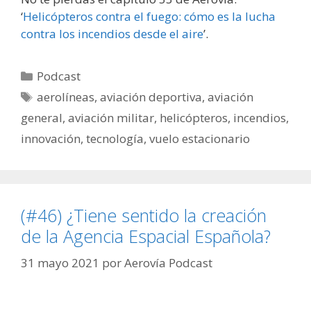
‘
Helicópteros contra el fuego: cómo es la lucha
contra los incendios desde el aire
’.
Categorías
Podcast
Etiquetas
aerolíneas
,
aviación deportiva
,
aviación
general
,
aviación militar
,
helicópteros
,
incendios
,
innovación
,
tecnología
,
vuelo estacionario
(#46) ¿Tiene sentido la creación
de la Agencia Espacial Española?
31 mayo 2021
por
Aerovía Podcast