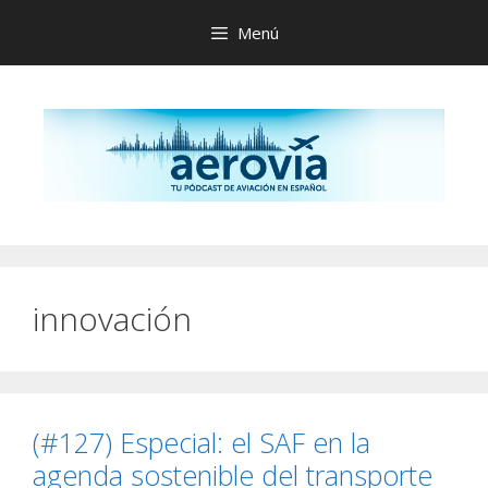
Saltar
Menú
al
contenido
innovación
(#127) Especial: el SAF en la
agenda sostenible del transporte