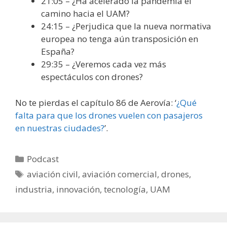
21:05 – ¿Ha acelerado la pandemia el
camino hacia el UAM?
24:15 – ¿Perjudica que la nueva normativa
europea no tenga aún transposición en
España?
29:35 – ¿Veremos cada vez más
espectáculos con drones?
No te pierdas el capítulo 86 de Aerovía: ‘
¿Qué
falta para que los drones vuelen con pasajeros
en nuestras ciudades?
’.
Categorías
Podcast
Etiquetas
aviación civil
,
aviación comercial
,
drones
,
industria
,
innovación
,
tecnología
,
UAM