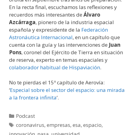
En la recta final, escuchamos las reflexiones y
recuerdos más interesantes de
Álvaro
Azcárraga
, pionero de la industria espacial
española y expresidente de la
Federación
Astronáutica Internacional
, en un capítulo que
cuenta con la guía y las intervenciones de
Juan
Pons
, coronel del Ejército de Tierra en situación
de reserva, experto en temas espaciales y
colaborador habitual de Hispaviación
.
No te pierdas el 15º capítulo de Aerovía:
‘
Especial sobre el sector del espacio: una mirada
a la frontera infinita
‘.
Categorías
Podcast
Etiquetas
coronavirus
,
empresas
,
esa
,
espacio
,
innovación
,
nasa
,
universidad