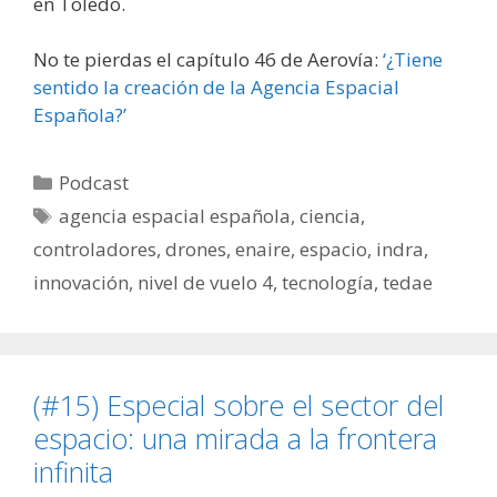
en Toledo.
No te pierdas el capítulo 46 de Aerovía:
‘¿Tiene
sentido la creación de la Agencia Espacial
Española?’
Categorías
Podcast
Etiquetas
agencia espacial española
,
ciencia
,
controladores
,
drones
,
enaire
,
espacio
,
indra
,
innovación
,
nivel de vuelo 4
,
tecnología
,
tedae
(#15) Especial sobre el sector del
espacio: una mirada a la frontera
infinita