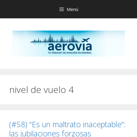
Saltar
Menú
al
contenido
nivel de vuelo 4
(#58) “Es un maltrato inaceptable”:
las jubilaciones forzosas