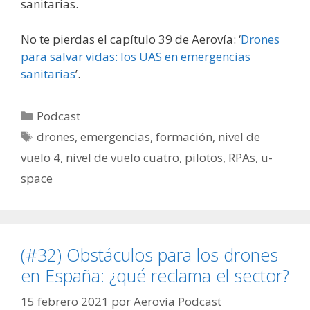
sanitarias.
No te pierdas el capítulo 39 de Aerovía: ‘
Drones
para salvar vidas: los UAS en emergencias
sanitarias
’.
Categorías
Podcast
Etiquetas
drones
,
emergencias
,
formación
,
nivel de
vuelo 4
,
nivel de vuelo cuatro
,
pilotos
,
RPAs
,
u-
space
(#32) Obstáculos para los drones
en España: ¿qué reclama el sector?
15 febrero 2021
por
Aerovía Podcast