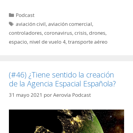
Categorías
Podcast
Etiquetas
aviación civil
,
aviación comercial
,
controladores
,
coronavirus
,
crisis
,
drones
,
espacio
,
nivel de vuelo 4
,
transporte aéreo
(#46) ¿Tiene sentido la creación
de la Agencia Espacial Española?
31 mayo 2021
por
Aerovía Podcast