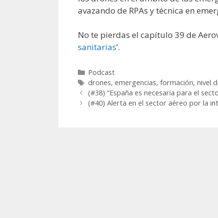
avazando de RPAs y técnica en emerg
No te pierdas el capítulo 39 de Aeroví
sanitarias
’.
Categorías
Podcast
Etiquetas
drones
,
emergencias
,
formación
,
nivel 
(#38) “España es necesaria para el sect
(#40) Alerta en el sector aéreo por la i