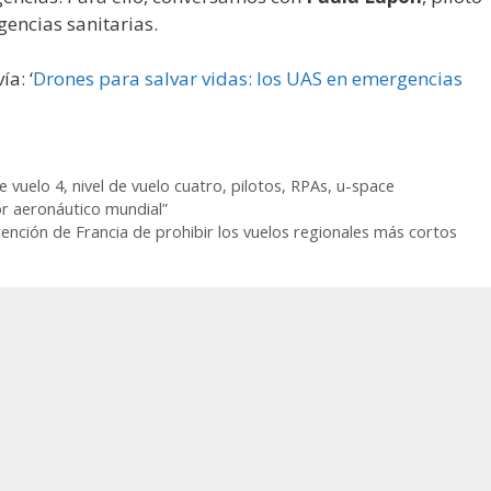
encias sanitarias.
a: ‘
Drones para salvar vidas: los UAS en emergencias
de vuelo 4
,
nivel de vuelo cuatro
,
pilotos
,
RPAs
,
u-space
or aeronáutico mundial”
ntención de Francia de prohibir los vuelos regionales más cortos