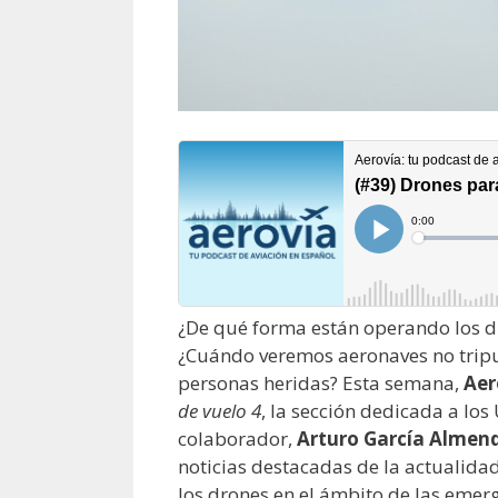
¿De qué forma están operando los dr
¿Cuándo veremos aeronaves no tripu
personas heridas? Esta semana,
Aer
de vuelo 4
, la sección dedicada a lo
colaborador,
Arturo García Almen
noticias destacadas de la actualida
los drones en el ámbito de las emer