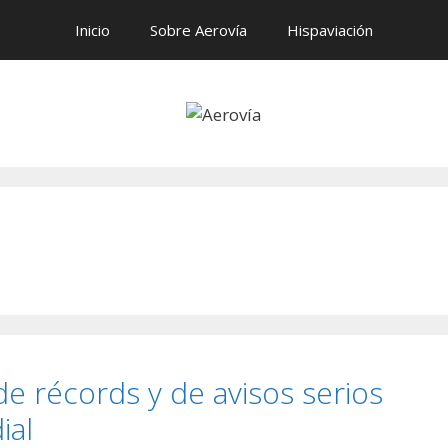
Inicio
Sobre Aerovía
Hispaviación
e récords y de avisos serios
ial