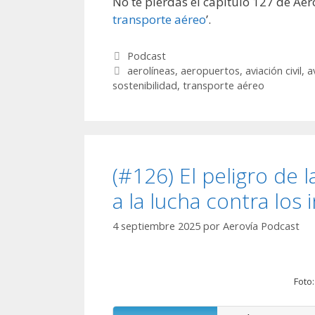
No te pierdas el capítulo 127 de Aero
transporte aéreo
’.
Categorías
Podcast
Etiquetas
aerolíneas
,
aeropuertos
,
aviación civil
,
a
sostenibilidad
,
transporte aéreo
(#126) El peligro de l
a la lucha contra los
4 septiembre 2025
por
Aerovía Podcast
Foto: