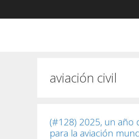
Saltar
al
contenido
aviación civil
(#128) 2025, un año d
para la aviación mund