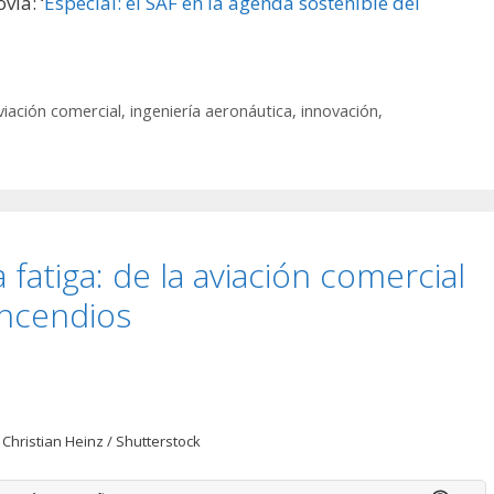
vía: ‘
Especial: el SAF en la agenda sostenible del
viación comercial
,
ingeniería aeronáutica
,
innovación
,
a fatiga: de la aviación comercial
 incendios
 Christian Heinz / Shutterstock