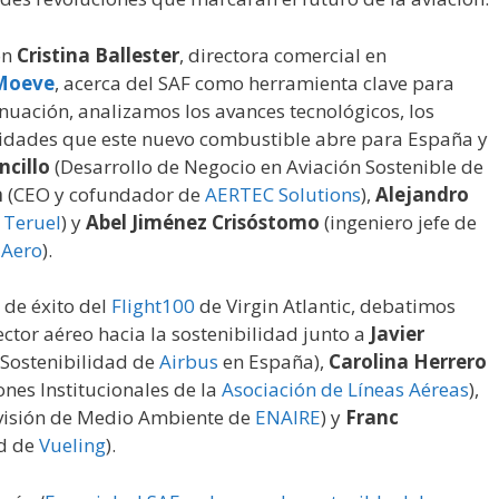
on
Cristina Ballester
, directora comercial en
Moeve
, acerca del SAF como herramienta clave para
nuación, analizamos los avances tecnológicos, los
unidades que este nuevo combustible abre para España y
cillo
(Desarrollo de Negocio en Aviación Sostenible de
n
(CEO y cofundador de
AERTEC Solutions
),
Alejandro
 Teruel
) y
Abel Jiménez Crisóstomo
(ingeniero jefe de
 Aero
).
 de éxito del
Flight100
de Virgin Atlantic, debatimos
ctor aéreo hacia la sostenibilidad junto a
Javier
 Sostenibilidad de
Airbus
en España),
Carolina Herrero
nes Institucionales de la
Asociación de Líneas Aéreas
),
ivisión de Medio Ambiente de
ENAIRE
) y
Franc
ad de
Vueling
).