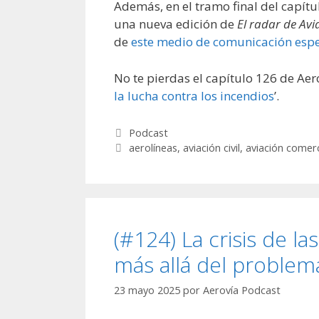
Además, en el tramo final del capítu
una nueva edición de
El radar de Avi
de
este medio de comunicación espe
No te pierdas el capítulo 126 de Aero
la lucha contra los incendios
’.
Categorías
Podcast
Etiquetas
aerolíneas
,
aviación civil
,
aviación comerc
(#124) La crisis de l
más allá del problema
23 mayo 2025
por
Aerovía Podcast