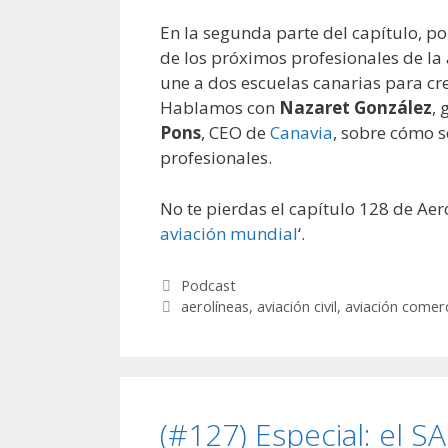
En la segunda parte del capítulo, po
de los próximos profesionales de l
une a dos escuelas canarias para cre
Hablamos con
Nazaret González
, 
Pons
, CEO de
Canavia
, sobre cómo s
profesionales.
No te pierdas el capítulo 128 de Aero
aviación mundial
‘.
Categorías
Podcast
Etiquetas
aerolíneas
,
aviación civil
,
aviación comerc
(#127) Especial: el S