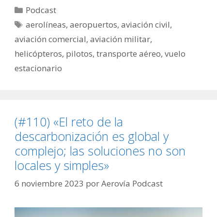
Categorías
Podcast
Etiquetas
aerolíneas
,
aeropuertos
,
aviación civil
,
aviación comercial
,
aviación militar
,
helicópteros
,
pilotos
,
transporte aéreo
,
vuelo
estacionario
(#110) «El reto de la
descarbonización es global y
complejo; las soluciones no son
locales y simples»
6 noviembre 2023
por
Aerovía Podcast