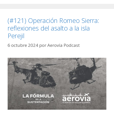
(#121) Operación Romeo Sierra:
reflexiones del asalto a la isla
Perejil
6 octubre 2024
por
Aerovía Podcast