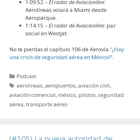
1:09:52 –
El radar de Aviacionline
:
Aerolíneas volará a Miami desde
Aeroparque.
1:14:15 –
El radar de Aviacionline
: paz
social en Westjet.
No te pierdas el capítulo 106 de Aerovía: ‘
¿Hay
una crisis de seguridad aérea en México?
’.
Categorías
Podcast
Etiquetas
aerolíneas
,
aeropuertos
,
aviación civil
,
aviación comercial
,
méxico
,
pilotos
,
seguridad
aérea
,
transporte aéreo
(#105) La nueva autoridad de