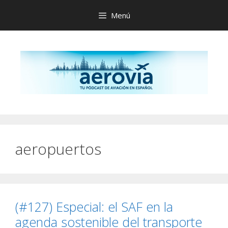
Saltar
Menú
al
contenido
aeropuertos
(#127) Especial: el SAF en la
agenda sostenible del transporte