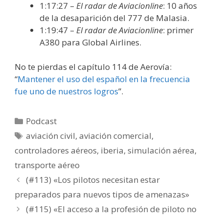
1:17:27 –
El radar de Aviacionline
: 10 años
de la desaparición del 777 de Malasia.
1:19:47 –
El radar de Aviacionline
: primer
A380 para Global Airlines.
No te pierdas el capítulo 114 de Aerovía:
“
Mantener el uso del español en la frecuencia
fue uno de nuestros logros
”.
Categorías
Podcast
Etiquetas
aviación civil
,
aviación comercial
,
controladores aéreos
,
iberia
,
simulación aérea
,
transporte aéreo
(#113) «Los pilotos necesitan estar
preparados para nuevos tipos de amenazas»
(#115) «El acceso a la profesión de piloto no