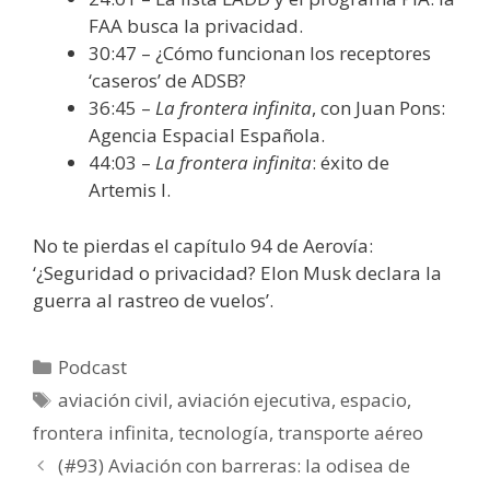
FAA busca la privacidad.
30:47 – ¿Cómo funcionan los receptores
‘caseros’ de ADSB?
36:45 –
La frontera infinita
, con Juan Pons:
Agencia Espacial Española.
44:03 –
La frontera infinita
: éxito de
Artemis I.
No te pierdas el capítulo 94 de Aerovía:
‘¿Seguridad o privacidad? Elon Musk declara la
guerra al rastreo de vuelos’.
Categorías
Podcast
Etiquetas
aviación civil
,
aviación ejecutiva
,
espacio
,
frontera infinita
,
tecnología
,
transporte aéreo
(#93) Aviación con barreras: la odisea de