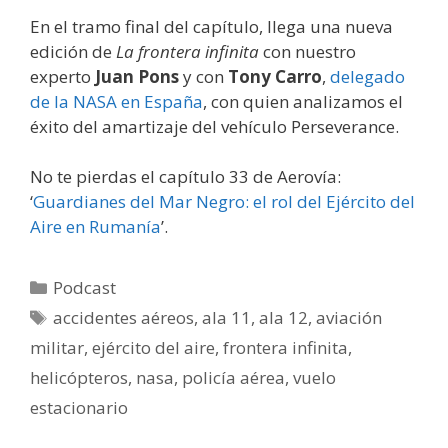
En el tramo final del capítulo, llega una nueva
edición de
La frontera infinita
con nuestro
experto
Juan Pons
y con
Tony Carro
,
delegado
de la NASA en España
, con quien analizamos el
éxito del amartizaje del vehículo Perseverance.
No te pierdas el capítulo 33 de Aerovía:
‘
Guardianes del Mar Negro: el rol del Ejército del
Aire en Rumanía
’.
Categorías
Podcast
Etiquetas
accidentes aéreos
,
ala 11
,
ala 12
,
aviación
militar
,
ejército del aire
,
frontera infinita
,
helicópteros
,
nasa
,
policía aérea
,
vuelo
estacionario