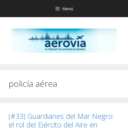
Saltar
Menú
al
contenido
policía aérea
(#33) Guardianes del Mar Negro:
el rol del Ejército del Aire en