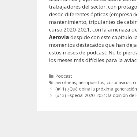
trabajadores del sector, con protag
desde diferentes ópticas (empresario
mantenimiento, tripulantes de cabin
curso 2020-2021, con la amenaza de
Aerovía
despide con este capítulo 
momentos destacados que han dejad
estos meses de podcast. No te pierda
los meses más difíciles para la aviac
Categorías
Podcast
Etiquetas
aerolíneas
,
aeropuertos
,
coronavirus
,
cr
(#11) ¿Qué opina la próxima generación 
(#13) Especial 2020-2021: la opinión de l