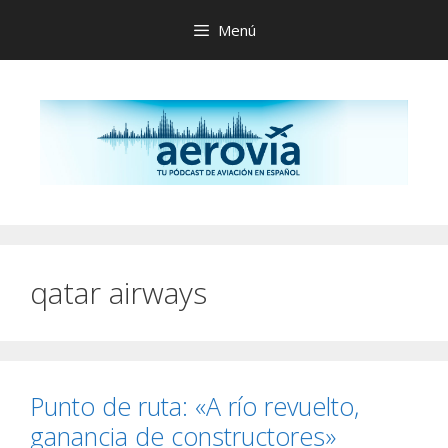
Saltar
Menú
al
contenido
qatar airways
Punto de ruta: «A río revuelto,
ganancia de constructores»