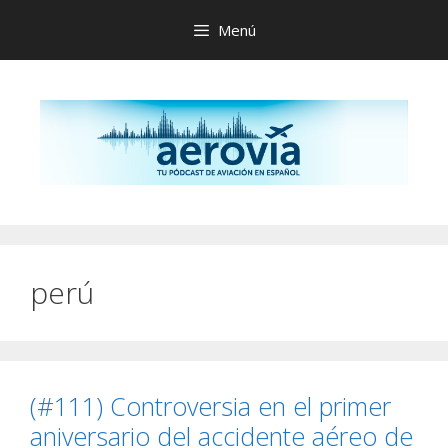
Saltar
Menú
al
contenido
perú
(#111) Controversia en el primer
aniversario del accidente aéreo de