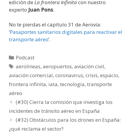
edición de
La frontera infinita
con nuestro
experto
Juan Pons
.
No te pierdas el capítulo 31 de Aerovía:
‘
Pasaportes sanitarios digitales para reactivar el
transporte aéreo
’.
Categorías
Podcast
Etiquetas
aerolíneas
,
aeropuertos
,
aviación civil
,
aviación comercial
,
coronavirus
,
crisis
,
espacio
,
frontera infinita
,
iata
,
tecnología
,
transporte
aéreo
(#30) Cierra la comisión que investiga los
incidentes de tránsito aéreo en España
(#32) Obstáculos para los drones en España:
¿qué reclama el sector?