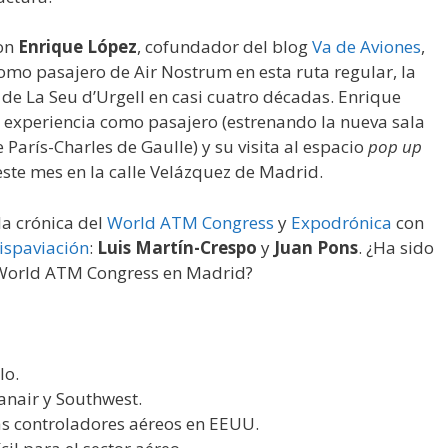
Con
Enrique López
, cofundador del blog
Va de Aviones
,
mo pasajero de Air Nostrum en esta ruta regular, la
de La Seu d’Urgell en casi cuatro décadas. Enrique
 experiencia como pasajero (estrenando la nueva sala
 París-Charles de Gaulle) y su visita al espacio
pop up
este mes en la calle Velázquez de Madrid.
la crónica del
World ATM Congress
y
Expodrónica
con
ispaviación
:
Luis Martín-Crespo
y
Juan Pons
. ¿Ha sido
l World ATM Congress en Madrid?
lo.
yanair y Southwest.
ás controladores aéreos en EEUU.