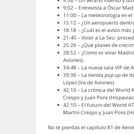
5:38 – Un verano intenso y difí
9:02 – Entrevista a Óscar Mad
11:00 – La meteorología en e
15:12 – ¿Un aeropuerto dentr
18:18 – ¿Cuál es el avión más
21:40 – Volar a La Seu: proce
25:26 – ¿Qué planes de creci
28:52 – ¿Cómo es volar Madri
Aviones).
34:48 – La nueva sala VIP de A
39:36 – La tienda
pop up
de Ib
López (Va de Aviones).
42:10 – La crónica del World
Crespo y Juan Pons (Hispaviac
42:10 – El futuro del World A
Martín-Crespo y Juan Pons (Hi
No te pierdas el capítulo 81 de Aeroví