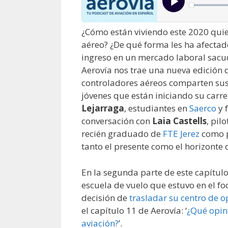
¿Cómo están viviendo este 2020 quie
aéreo? ¿De qué forma les ha afecta
ingreso en un mercado laboral sacud
Aerovía nos trae una nueva edición d
controladores aéreos comparten sus p
jóvenes que están iniciando su carr
Lejarraga
, estudiantes en
Saerco
y 
conversación con
Laia Castells
, pil
recién graduado de
FTE Jerez
como p
tanto el presente como el horizonte 
En la segunda parte de este capítu
escuela de vuelo que estuvo en el f
decisión de
trasladar su centro de 
el capítulo 11 de Aerovía: ‘
¿Qué opin
aviación?
’.