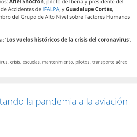
nos:
Ariel Shocrón
, piloto de Iberia y presidente del
s de Accidentes de
IFALPA
, y
Guadalupe Cortés
,
bro del Grupo de Alto Nivel sobre Factores Humanos
: ‘
Los vuelos históricos de la crisis del coronavirus
’.
irus
,
crisis
,
escuelas
,
mantenimiento
,
pilotos
,
transporte aéreo
tando la pandemia a la aviación