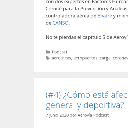
con dos expertos en Factores Huma
Comité para la Prevención y Análisi
controladora aérea de
Enaire
y miem
de
CANSO
.
No te pierdas el capítulo 5 de Aerovía
Categorías
Podcast
Etiquetas
aerolíneas
,
aeropuertos
,
carga
,
coronav
(#4) ¿Cómo está afec
general y deportiva?
7 junio 2020
por
Aerovía Podcast