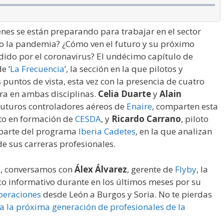
nes se están preparando para trabajar en el sector
do la pandemia? ¿Cómo ven el futuro y su próximo
ido por el coronavirus? El undécimo capítulo de
e ‘
La Frecuencia
’, la sección en la que pilotos y
untos de vista, esta vez con la presencia de cuatro
era en ambas disciplinas.
Celia Duarte
y
Alain
futuros controladores aéreos de
Enaire
, comparten esta
oto en formación de
CESDA
, y
Ricardo Carrano
, piloto
arte del programa
Iberia Cadetes
, en la que analizan
de sus carreras profesionales.
lo, conversamos con
Álex Álvarez
, gerente de
Flyby
, la
oco informativo durante en los últimos meses por su
operaciones
desde León a Burgos y Soria. No te pierdas
a la próxima generación de profesionales de la