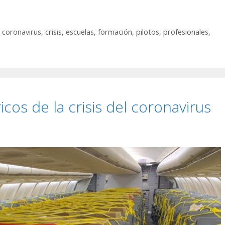
,
coronavirus
,
crisis
,
escuelas
,
formación
,
pilotos
,
profesionales
,
icos de la crisis del coronavirus