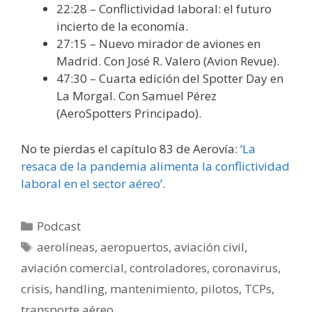
22:28 – Conflictividad laboral: el futuro
incierto de la economía.
27:15 – Nuevo mirador de aviones en
Madrid. Con José R. Valero (Avion Revue).
47:30 – Cuarta edición del Spotter Day en
La Morgal. Con Samuel Pérez
(AeroSpotters Principado).
No te pierdas el capítulo 83 de Aerovía:
‘La
resaca de la pandemia alimenta la conflictividad
laboral en el sector aéreo’
.
Categorías
Podcast
Etiquetas
aerolíneas
,
aeropuertos
,
aviación civil
,
aviación comercial
,
controladores
,
coronavirus
,
crisis
,
handling
,
mantenimiento
,
pilotos
,
TCPs
,
transporte aéreo