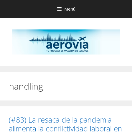
Saltar
Menú
al
contenido
handling
(#83) La resaca de la pandemia
alimenta la conflictividad laboral en